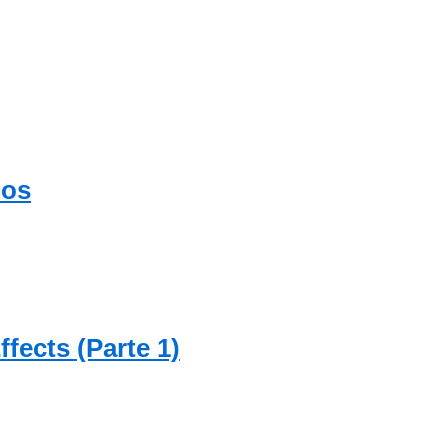
ios
fects (Parte 1)