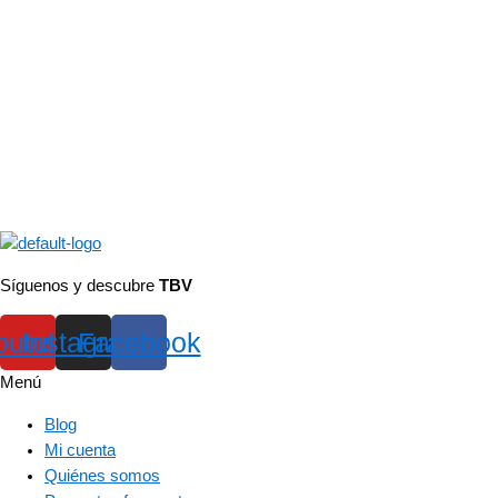
Síguenos y descubre
TBV
outube
Instagram
Facebook
Menú
Blog
Mi cuenta
Quiénes somos