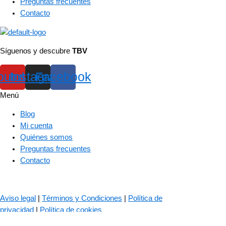
Preguntas frecuentes
Contacto
Síguenos y descubre
TBV
outube
Instagram
Facebook
Menú
Blog
Mi cuenta
Quiénes somos
Preguntas frecuentes
Contacto
© 2023 – The Bass Valley
Aviso legal
|
Términos y Condiciones
|
Política de
privacidad
|
Política de cookies