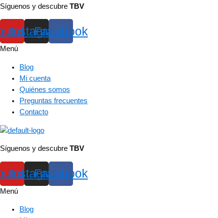
Síguenos y descubre
TBV
outube
Instagram
Facebook
Menú
Blog
Mi cuenta
Quiénes somos
Preguntas frecuentes
Contacto
Síguenos y descubre
TBV
outube
Instagram
Facebook
Menú
Blog