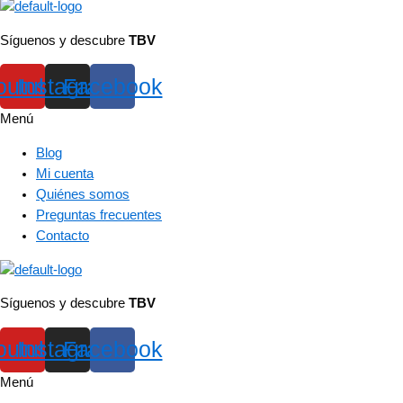
Síguenos y descubre
TBV
outube
Instagram
Facebook
Menú
Blog
Mi cuenta
Quiénes somos
Preguntas frecuentes
Contacto
Síguenos y descubre
TBV
outube
Instagram
Facebook
Menú