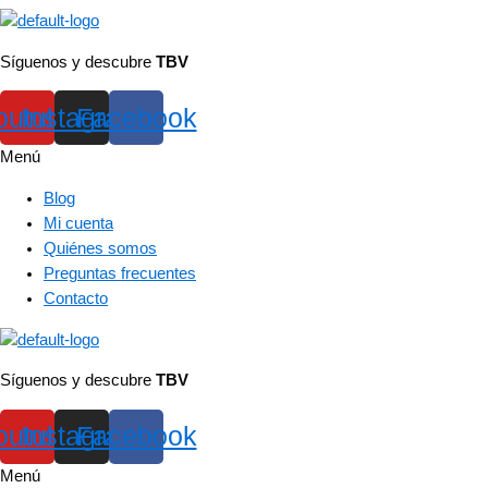
Síguenos y descubre
TBV
outube
Instagram
Facebook
Menú
Blog
Mi cuenta
Quiénes somos
Preguntas frecuentes
Contacto
Síguenos y descubre
TBV
outube
Instagram
Facebook
Menú