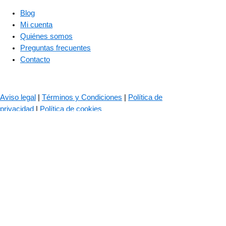
Blog
Mi cuenta
Quiénes somos
Preguntas frecuentes
Contacto
© 2023 – The Bass Valley
Aviso legal
|
Términos y Condiciones
|
Política de
privacidad
|
Política de cookies
Las cookies son importantes para el correcto funcionamiento de
nuestra web. Usamos cookies para mejorar tu experiencia de
navegación, recordar tus datos de inicio de sesión, ofrecerte un
inicio seguro y recopilar estadísticas para optimizar la
funcionalidad de la web.
Política de cookies