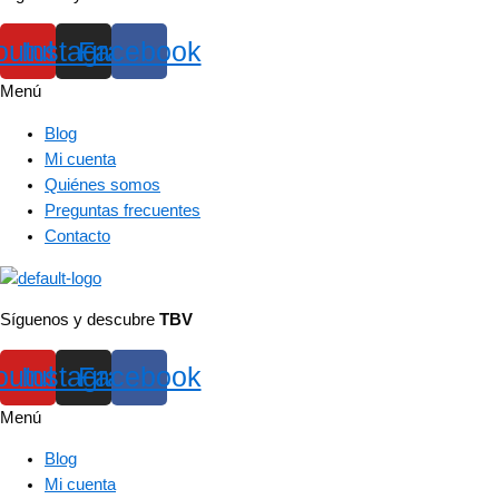
outube
Instagram
Facebook
Menú
Blog
Mi cuenta
Quiénes somos
Preguntas frecuentes
Contacto
Síguenos y descubre
TBV
outube
Instagram
Facebook
Menú
Blog
Mi cuenta