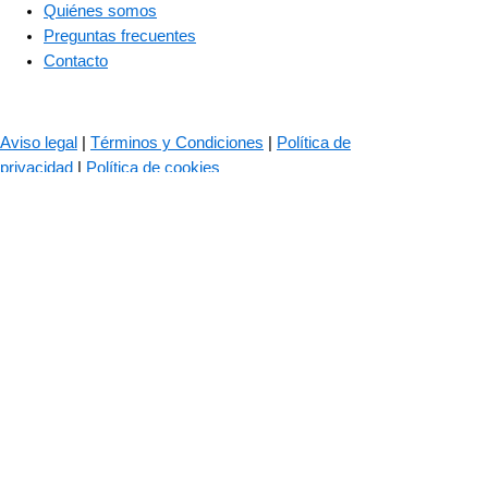
Quiénes somos
Preguntas frecuentes
Contacto
© 2023 – The Bass Valley
Aviso legal
|
Términos y Condiciones
|
Política de
privacidad
|
Política de cookies
Las cookies son importantes para el correcto funcionamiento de
nuestra web. Usamos cookies para mejorar tu experiencia de
navegación, recordar tus datos de inicio de sesión, ofrecerte un
inicio seguro y recopilar estadísticas para optimizar la
funcionalidad de la web.
Política de cookies
ACEPTAR TODO