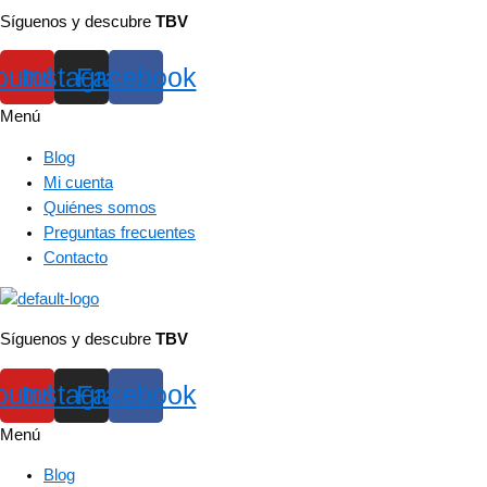
Síguenos y descubre
TBV
outube
Instagram
Facebook
Menú
Blog
Mi cuenta
Quiénes somos
Preguntas frecuentes
Contacto
Síguenos y descubre
TBV
outube
Instagram
Facebook
Menú
Blog