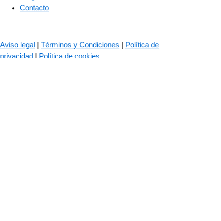
Contacto
© 2023 – The Bass Valley
Aviso legal
|
Términos y Condiciones
|
Política de
privacidad
|
Política de cookies
Las cookies son importantes para el correcto funcionamiento de
nuestra web. Usamos cookies para mejorar tu experiencia de
navegación, recordar tus datos de inicio de sesión, ofrecerte un
inicio seguro y recopilar estadísticas para optimizar la
funcionalidad de la web.
Política de cookies
ACEPTAR TODO
SOLO FUNCIONALES
CONFIGURAR COOKIES