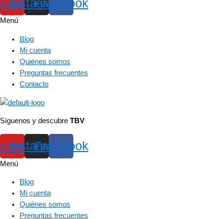
outube
Instagram
Facebook
Menú
Blog
Mi cuenta
Quiénes somos
Preguntas frecuentes
Contacto
Síguenos y descubre
TBV
outube
Instagram
Facebook
Menú
Blog
Mi cuenta
Quiénes somos
Preguntas frecuentes