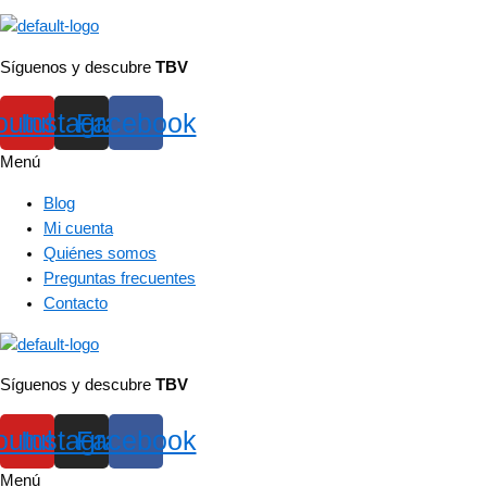
Síguenos y descubre
TBV
outube
Instagram
Facebook
Menú
Blog
Mi cuenta
Quiénes somos
Preguntas frecuentes
Contacto
Síguenos y descubre
TBV
outube
Instagram
Facebook
Menú