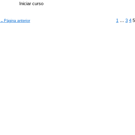
Iniciar curso
1
…
3
4
5
←
Página anterior