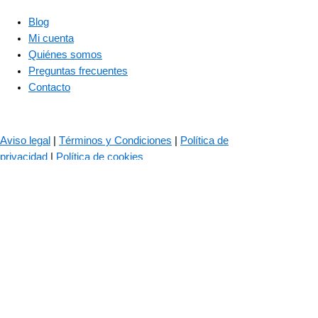
Blog
Mi cuenta
Quiénes somos
Preguntas frecuentes
Contacto
© 2023 – The Bass Valley
Aviso legal
|
Términos y Condiciones
|
Política de
privacidad
|
Política de cookies
Las cookies son importantes para el correcto funcionamiento de
nuestra web. Usamos cookies para mejorar tu experiencia de
navegación, recordar tus datos de inicio de sesión, ofrecerte un
inicio seguro y recopilar estadísticas para optimizar la
funcionalidad de la web.
Política de cookies