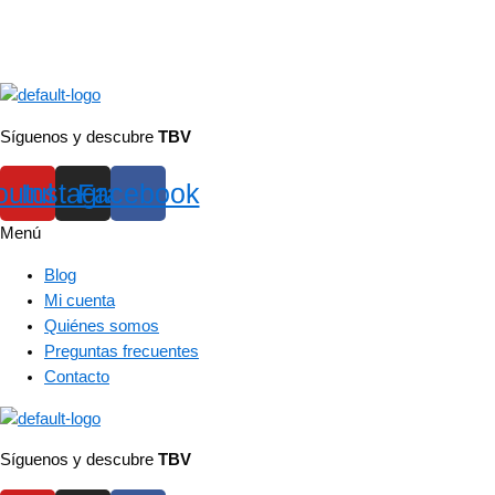
Síguenos y descubre
TBV
outube
Instagram
Facebook
Menú
Blog
Mi cuenta
Quiénes somos
Preguntas frecuentes
Contacto
Síguenos y descubre
TBV