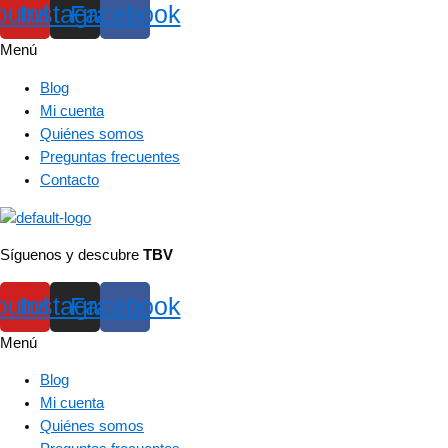
outube
Instagram
Facebook
Menú
Blog
Mi cuenta
Quiénes somos
Preguntas frecuentes
Contacto
Síguenos y descubre
TBV
outube
Instagram
Facebook
Menú
Blog
Mi cuenta
Quiénes somos