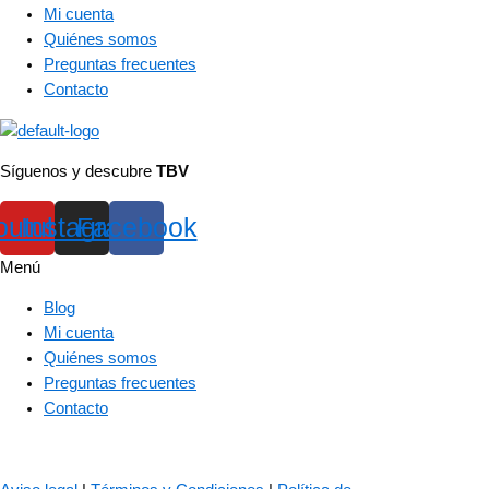
Mi cuenta
Quiénes somos
Preguntas frecuentes
Contacto
Síguenos y descubre
TBV
outube
Instagram
Facebook
Menú
Blog
Mi cuenta
Quiénes somos
Preguntas frecuentes
Contacto
© 2023 – The Bass Valley