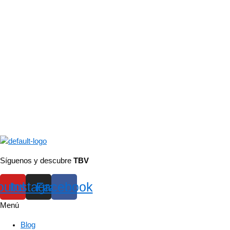
Síguenos y descubre
TBV
outube
Instagram
Facebook
Menú
Blog