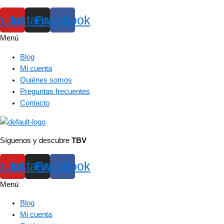
outube
Instagram
Facebook
Menú
Blog
Mi cuenta
Quiénes somos
Preguntas frecuentes
Contacto
Síguenos y descubre
TBV
outube
Instagram
Facebook
Menú
Blog
Mi cuenta