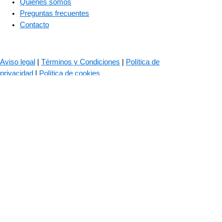
Quiénes somos
Preguntas frecuentes
Contacto
© 2023 – The Bass Valley
Aviso legal
|
Términos y Condiciones
|
Política de
privacidad
|
Política de cookies
Las cookies son importantes para el correcto funcionamiento de
nuestra web. Usamos cookies para mejorar tu experiencia de
navegación, recordar tus datos de inicio de sesión, ofrecerte un
inicio seguro y recopilar estadísticas para optimizar la
funcionalidad de la web.
Política de cookies
ACEPTAR TODO