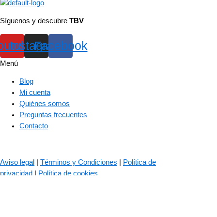
Síguenos y descubre
TBV
outube
Instagram
Facebook
Menú
Blog
Mi cuenta
Quiénes somos
Preguntas frecuentes
Contacto
© 2023 – The Bass Valley
Aviso legal
|
Términos y Condiciones
|
Política de
privacidad
|
Política de cookies
Las cookies son importantes para el correcto funcionamiento de