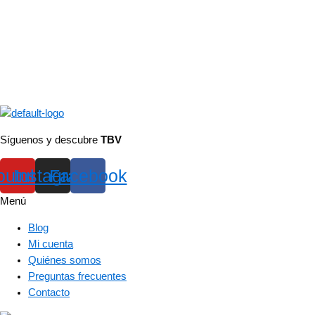
Síguenos y descubre
TBV
outube
Instagram
Facebook
Menú
Blog
Mi cuenta
Quiénes somos
Preguntas frecuentes
Contacto