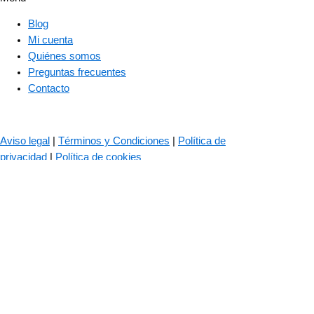
Blog
Mi cuenta
Quiénes somos
Preguntas frecuentes
Contacto
© 2023 – The Bass Valley
Aviso legal
|
Términos y Condiciones
|
Política de
privacidad
|
Política de cookies
Las cookies son importantes para el correcto funcionamiento de
nuestra web. Usamos cookies para mejorar tu experiencia de
navegación, recordar tus datos de inicio de sesión, ofrecerte un
inicio seguro y recopilar estadísticas para optimizar la
funcionalidad de la web.
Política de cookies