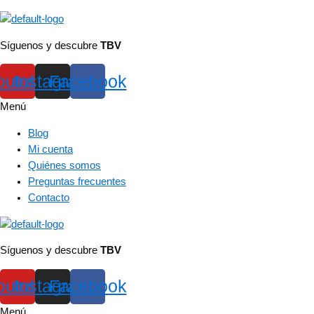
Síguenos y descubre
TBV
outube
Instagram
Facebook
Menú
Blog
Mi cuenta
Quiénes somos
Preguntas frecuentes
Contacto
Síguenos y descubre
TBV
outube
Instagram
Facebook
Menú